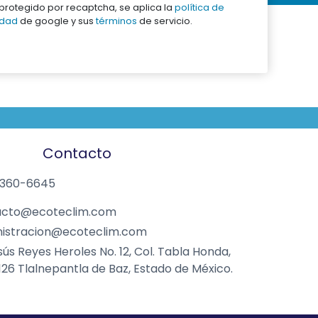
á protegido por recaptcha, se aplica la
política de
idad
de google y sus
términos
de servicio.
Contacto
5360-6645
acto@ecoteclim.com
istracion@ecoteclim.com
sús Reyes Heroles No. 12, Col. Tabla Honda,
26 Tlalnepantla de Baz, Estado de México.