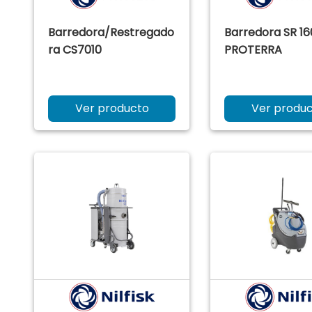
Barredora/Restregado
Barredora SR 16
ra CS7010
PROTERRA
Ver producto
Ver produ