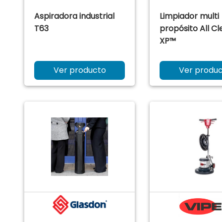
Aspiradora industrial
Limpiador multi
T63
propósito All C
XP™
Ver producto
Ver produ