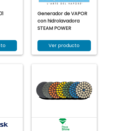
01
Generador de VAPOR
con hidrolavadora
STEAM POWER
cto
Ver producto