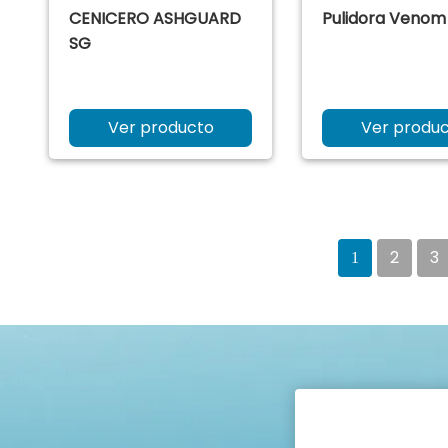
CENICERO ASHGUARD
Pulidora Venom
SG
Ver producto
Ver produ
2
3
1