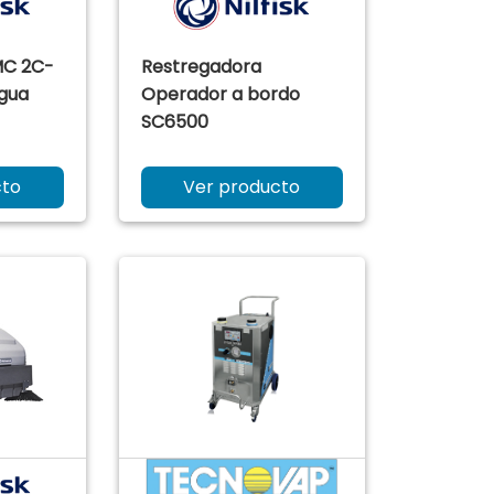
MC 2C-
Restregadora
gua
Operador a bordo
SC6500
cto
Ver producto