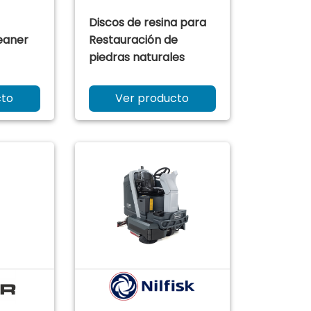
Discos de resina para
leaner
Restauración de
piedras naturales
cto
Ver producto